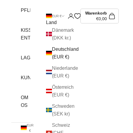
PFLEGEBEDARF
Warenkorb
Anmelden
EUR €
€0,00
Land
KISSEN &
Dänemark
ENTLASTUNG
(DKK kr.)
Deutschland
(EUR €)
LAGERVERKAUF
Niederlande
(EUR €)
KUNDESERVICE
Österreich
(EUR €)
OM
OS
Schweden
(SEK kr)
Schweiz
EUR
€
(CHF