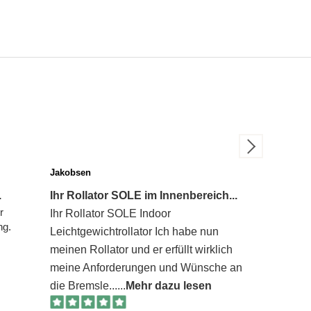
Jakobsen
Britta
.
Ihr Rollator SOLE im Innenbereich...
r
Ihr Rollator SOLE Indoor
Super 
ng.
Leichtgewichtrollator Ich habe nun
beim 
meinen Rollator und er erfüllt wirklich
Produc
meine Anforderungen und Wünsche an
Preis,
die Bremsle...
...
Mehr dazu lesen
Ge...
..