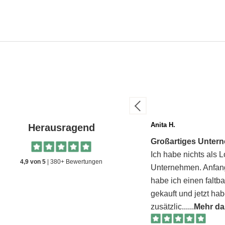
Erik Pedersen
Anita H.
Herausragend
u das, was ich brauchte
Großartiges Unter
 das, was ich brauchte, funktioniert
Ich habe nichts als L
4,9 von 5
|
380+ Bewertungen
kt. Schneller Versand und alles ist wie
Unternehmen. Anfan
rieben. Sehr gut zufrieden.
habe ich einen faltba
gekauft und jetzt hab
zusätzlic...
...
Mehr da