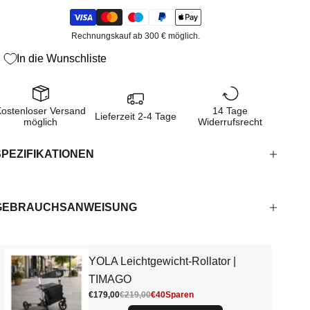
Rechnungskauf ab 300 € möglich.
In die Wunschliste
Kostenloser Versand
14 Tage
Lieferzeit 2-4 Tage
möglich
Widerrufsrecht
SPEZIFIKATIONEN
GEBRAUCHSANWEISUNG
YOLA Leichtgewicht-Rollator |
TIMAGO
Angebot
Regulärer Preis
€179,00
€219,00
€40
Sparen