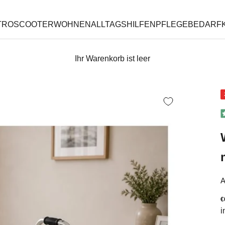
TROSCOOTER
WOHNEN
ALLTAGSHILFEN
PFLEGEBEDARF
Ihr Warenkorb ist leer
A
A
€
i