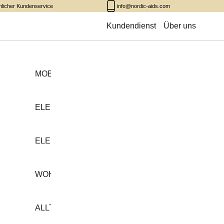
nlicher Kundenservice
info@nordic-aids.com
Kundendienst
Über uns
MOBILITÄT
ELEKTROROLLSTÜHLE
ELEKTROSCOOTER
WOHNEN
ALLTAGSHILFEN